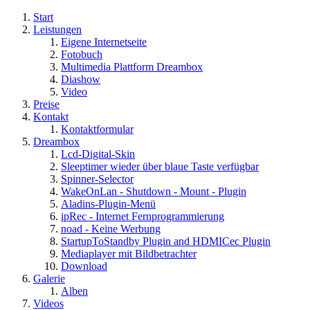
Start
Leistungen
Eigene Internetseite
Fotobuch
Multimedia Plattform Dreambox
Diashow
Video
Preise
Kontakt
Kontaktformular
Dreambox
Lcd-Digital-Skin
Sleeptimer wieder über blaue Taste verfügbar
Spinner-Selector
WakeOnLan - Shutdown - Mount - Plugin
Aladins-Plugin-Menü
ipRec - Internet Fernprogrammierung
noad - Keine Werbung
StartupToStandby Plugin and HDMICec Plugin
Mediaplayer mit Bildbetrachter
Download
Galerie
Alben
Videos