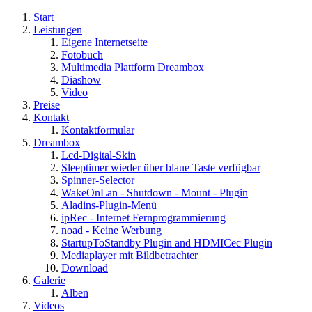
Start
Leistungen
Eigene Internetseite
Fotobuch
Multimedia Plattform Dreambox
Diashow
Video
Preise
Kontakt
Kontaktformular
Dreambox
Lcd-Digital-Skin
Sleeptimer wieder über blaue Taste verfügbar
Spinner-Selector
WakeOnLan - Shutdown - Mount - Plugin
Aladins-Plugin-Menü
ipRec - Internet Fernprogrammierung
noad - Keine Werbung
StartupToStandby Plugin and HDMICec Plugin
Mediaplayer mit Bildbetrachter
Download
Galerie
Alben
Videos