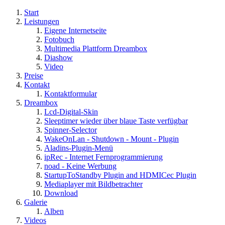
Start
Leistungen
Eigene Internetseite
Fotobuch
Multimedia Plattform Dreambox
Diashow
Video
Preise
Kontakt
Kontaktformular
Dreambox
Lcd-Digital-Skin
Sleeptimer wieder über blaue Taste verfügbar
Spinner-Selector
WakeOnLan - Shutdown - Mount - Plugin
Aladins-Plugin-Menü
ipRec - Internet Fernprogrammierung
noad - Keine Werbung
StartupToStandby Plugin and HDMICec Plugin
Mediaplayer mit Bildbetrachter
Download
Galerie
Alben
Videos