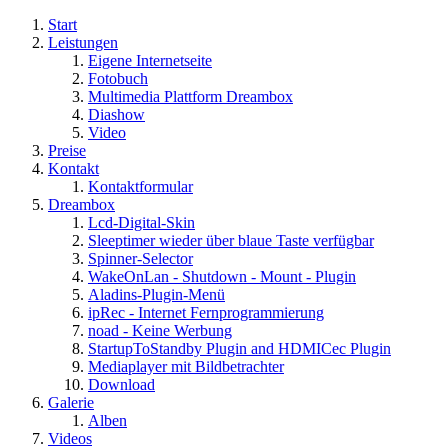
Start
Leistungen
Eigene Internetseite
Fotobuch
Multimedia Plattform Dreambox
Diashow
Video
Preise
Kontakt
Kontaktformular
Dreambox
Lcd-Digital-Skin
Sleeptimer wieder über blaue Taste verfügbar
Spinner-Selector
WakeOnLan - Shutdown - Mount - Plugin
Aladins-Plugin-Menü
ipRec - Internet Fernprogrammierung
noad - Keine Werbung
StartupToStandby Plugin and HDMICec Plugin
Mediaplayer mit Bildbetrachter
Download
Galerie
Alben
Videos