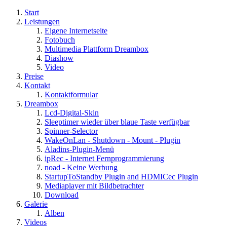
Start
Leistungen
Eigene Internetseite
Fotobuch
Multimedia Plattform Dreambox
Diashow
Video
Preise
Kontakt
Kontaktformular
Dreambox
Lcd-Digital-Skin
Sleeptimer wieder über blaue Taste verfügbar
Spinner-Selector
WakeOnLan - Shutdown - Mount - Plugin
Aladins-Plugin-Menü
ipRec - Internet Fernprogrammierung
noad - Keine Werbung
StartupToStandby Plugin and HDMICec Plugin
Mediaplayer mit Bildbetrachter
Download
Galerie
Alben
Videos