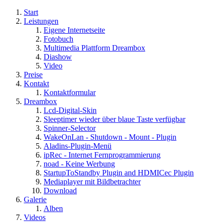
Start
Leistungen
Eigene Internetseite
Fotobuch
Multimedia Plattform Dreambox
Diashow
Video
Preise
Kontakt
Kontaktformular
Dreambox
Lcd-Digital-Skin
Sleeptimer wieder über blaue Taste verfügbar
Spinner-Selector
WakeOnLan - Shutdown - Mount - Plugin
Aladins-Plugin-Menü
ipRec - Internet Fernprogrammierung
noad - Keine Werbung
StartupToStandby Plugin and HDMICec Plugin
Mediaplayer mit Bildbetrachter
Download
Galerie
Alben
Videos