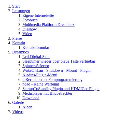
Start
Leistungen
Eigene Internetseite
Fotobuch
Multimedia Plattform Dreambox
Diashow
Video
Preise
Kontakt
Kontaktformular
Dreambox
Lcd-Digital-Skin
Sleeptimer wieder über blaue Taste verfügbar
Spinner-Selector
WakeOnLan - Shutdown - Mount - Plugin
Aladins-Plugin-Menü
ipRec - Internet Fernprogrammierung
noad - Keine Werbung
StartupToStandby Plugin and HDMICec Plugin
Mediaplayer mit Bildbetrachter
Download
Galerie
Alben
Videos