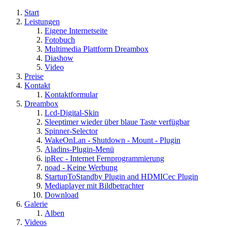
Start
Leistungen
Eigene Internetseite
Fotobuch
Multimedia Plattform Dreambox
Diashow
Video
Preise
Kontakt
Kontaktformular
Dreambox
Lcd-Digital-Skin
Sleeptimer wieder über blaue Taste verfügbar
Spinner-Selector
WakeOnLan - Shutdown - Mount - Plugin
Aladins-Plugin-Menü
ipRec - Internet Fernprogrammierung
noad - Keine Werbung
StartupToStandby Plugin and HDMICec Plugin
Mediaplayer mit Bildbetrachter
Download
Galerie
Alben
Videos