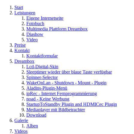
Start
Leistungen
Eigene Internetseite
Fotobuch
Multimedia Plattform Dreambox
Diashow
Video
Preise
Kontakt
Kontaktformular
Dreambox
Lcd-Digital-Skin
Sleeptimer wieder über blaue Taste verfügbar
Spinner-Selector
WakeOnLan - Shutdown - Mount - Plugin
Aladins-Plugin-Menü
ipRec - Internet Fernprogrammierung
noad - Keine Werbung
StartupToStandby Plugin and HDMICec Plugin
Mediaplayer mit Bildbetrachter
Download
Galerie
Alben
Videos