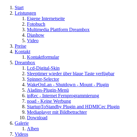
Start
Leistungen
Eigene Internetseite
Fotobuch
Multimedia Plattform Dreambox
Diashow
Video
Preise
Kontakt
Kontaktformular
Dreambox
Lcd-Digital-Skin
Sleeptimer wieder über blaue Taste verfügbar
Spinner-Selector
WakeOnLan - Shutdown - Mount - Plugin
Aladins-Plugin-Menü
ipRec - Internet Fernprogrammierung
noad - Keine Werbung
StartupToStandby Plugin and HDMICec Plugin
Mediaplayer mit Bildbetrachter
Download
Galerie
Alben
Videos