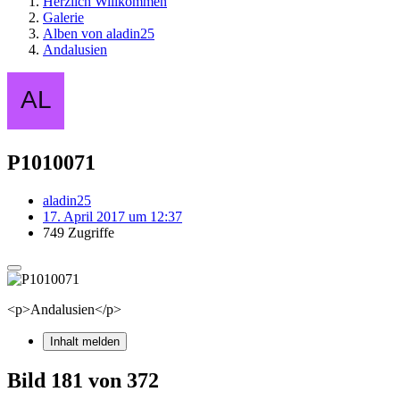
Herzlich Willkommen
Galerie
Alben von aladin25
Andalusien
P1010071
aladin25
17. April 2017 um 12:37
749 Zugriffe
<p>Andalusien</p>
Inhalt melden
Bild 181 von 372