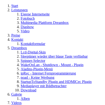
Start
Leistungen
Eigene Internetseite
Fotobuch
Multimedia Plattform Dreambox
Diashow
Video
Preise
Kontakt
Kontaktformular
Dreambox
Lcd-Digital-Skin
Sleeptimer wieder über blaue Taste verfügbar
Spinner-Selector
WakeOnLan - Shutdown - Mount - Plugin
Aladins-Plugin-Menü
ipRec - Internet Fernprogrammierung
noad - Keine Werbung
StartupToStandby Plugin and HDMICec Plugin
Mediaplayer mit Bildbetrachter
Download
Galerie
Alben
Videos