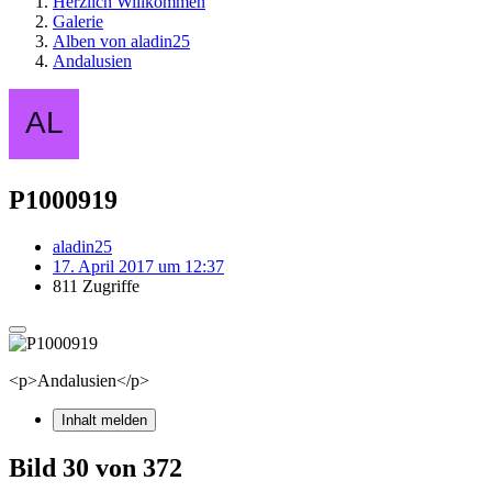
Herzlich Willkommen
Galerie
Alben von aladin25
Andalusien
P1000919
aladin25
17. April 2017 um 12:37
811 Zugriffe
<p>Andalusien</p>
Inhalt melden
Bild 30 von 372