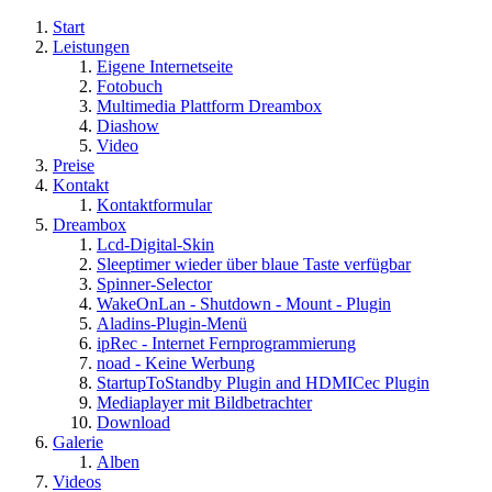
Start
Leistungen
Eigene Internetseite
Fotobuch
Multimedia Plattform Dreambox
Diashow
Video
Preise
Kontakt
Kontaktformular
Dreambox
Lcd-Digital-Skin
Sleeptimer wieder über blaue Taste verfügbar
Spinner-Selector
WakeOnLan - Shutdown - Mount - Plugin
Aladins-Plugin-Menü
ipRec - Internet Fernprogrammierung
noad - Keine Werbung
StartupToStandby Plugin and HDMICec Plugin
Mediaplayer mit Bildbetrachter
Download
Galerie
Alben
Videos