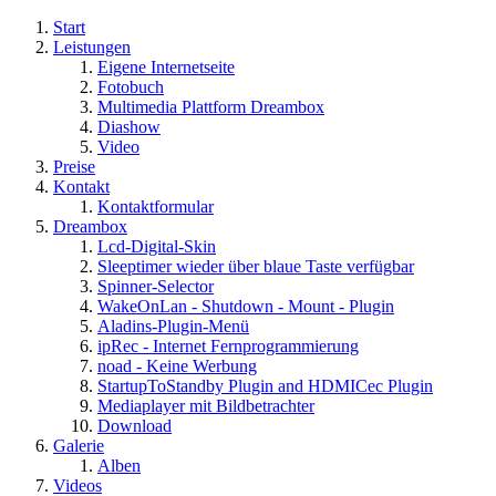
Start
Leistungen
Eigene Internetseite
Fotobuch
Multimedia Plattform Dreambox
Diashow
Video
Preise
Kontakt
Kontaktformular
Dreambox
Lcd-Digital-Skin
Sleeptimer wieder über blaue Taste verfügbar
Spinner-Selector
WakeOnLan - Shutdown - Mount - Plugin
Aladins-Plugin-Menü
ipRec - Internet Fernprogrammierung
noad - Keine Werbung
StartupToStandby Plugin and HDMICec Plugin
Mediaplayer mit Bildbetrachter
Download
Galerie
Alben
Videos