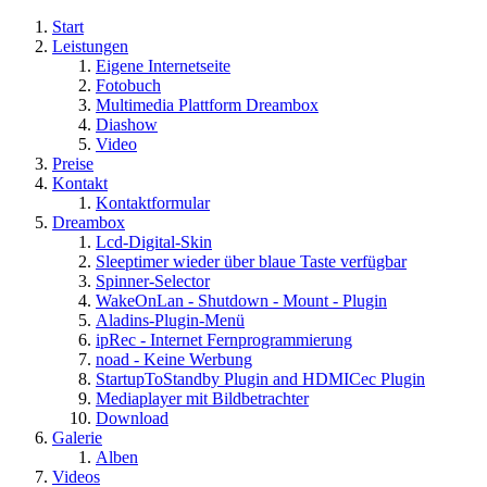
Start
Leistungen
Eigene Internetseite
Fotobuch
Multimedia Plattform Dreambox
Diashow
Video
Preise
Kontakt
Kontaktformular
Dreambox
Lcd-Digital-Skin
Sleeptimer wieder über blaue Taste verfügbar
Spinner-Selector
WakeOnLan - Shutdown - Mount - Plugin
Aladins-Plugin-Menü
ipRec - Internet Fernprogrammierung
noad - Keine Werbung
StartupToStandby Plugin and HDMICec Plugin
Mediaplayer mit Bildbetrachter
Download
Galerie
Alben
Videos