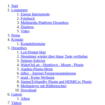
Start
Leistungen
Eigene Internetseite
Fotobuch
Multimedia Plattform Dreambox
Diashow
Video
Preise
Kontakt
Kontaktformular
Dreambox
Lcd-Digital-Skin
Sleeptimer wieder über blaue Taste verfügbar
Spinner-Selector
WakeOnLan - Shutdown - Mount - Plugin
Aladins-Plugin-Menü
ipRec - Internet Fernprogrammierung
noad - Keine Werbung
StartupToStandby Plugin and HDMICec Plugin
Mediaplayer mit Bildbetrachter
Download
Galerie
Alben
Videos