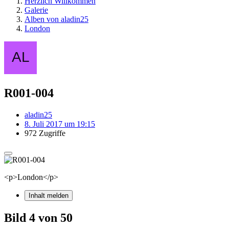
Herzlich Willkommen
Galerie
Alben von aladin25
London
R001-004
aladin25
8. Juli 2017 um 19:15
972 Zugriffe
<p>London</p>
Inhalt melden
Bild 4 von 50